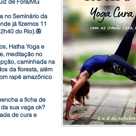
Juiz de Fora/MG
na no Seminário
da
onde já fizemos 11
a 2h40 do Rio).🦋
os, Hatha Yoga e
de, meditação no
cepção, caminhada na
os da floresta, além
com rapé amazônico
eencha a ficha de
va da sua vaga ok?
ada de cura e