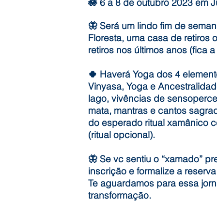
🪷 6 a 8 de outubro 2023 em 
🦋 Será um lindo fim de sema
Floresta, uma casa de retiros 
retiros nos últimos anos (fica 
🍀 Haverá Yoga dos 4 element
Vinyasa, Yoga e Ancestralida
lago, vivências de sensoper
mata, mantras e cantos sagrad
do esperado ritual xamânico 
(ritual opcional).
🦋 Se vc sentiu o “xamado” pr
inscrição e formalize a reser
Te aguardamos para essa jorn
transformação.