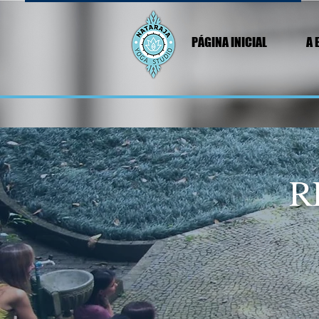
PÁGINA INICIAL
A 
R